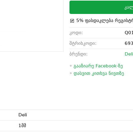
კალ
5% ფასდაკლება რეგისტ
კოდი:
Q0
შტრიხკოდი:
69
ბრენდი:
Del
◦
გააზიარე Facebook-ზე
◦
დასვით კითხვა ნივთზე
Deli
1მმ