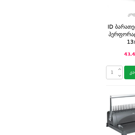
კო
ID ბარათე
პერფორატ
13
43.
კა