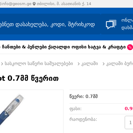
info@geosm.ge
თბილისი, მ. ასათიანის ქ. 14
ონლ
დახმ
ი
ჩანთები & პენლები
ქაღალდი
ოფისი
ხატვა & კრაფტი
სასკოლო საწერი საშუალებები
კალამი
კალამი ბურ
t 0.7მმ წვერით
წვერი: 0.7მმ
ფასი:
0.9
რაოდენობა: