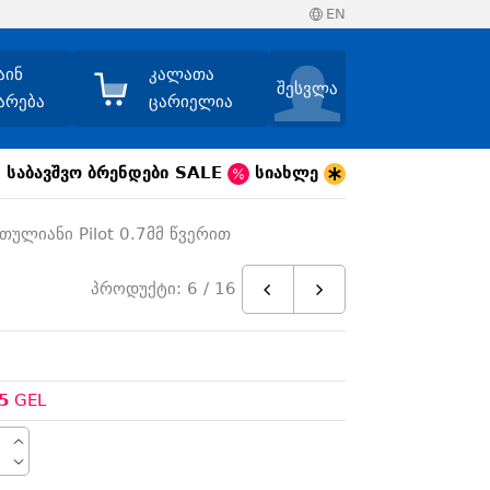
EN
აინ
კალათა
შესვლა
არება
ცარიელია
საბავშვო
ბრენდები
SALE
სიახლე
თულიანი Pilot 0.7მმ წვერით
პროდუქტი: 6 / 16
5
GEL