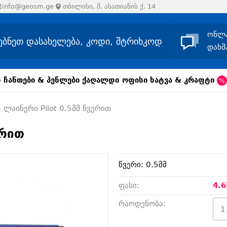
info@geosm.ge
თბილისი, მ. ასათიანის ქ. 14
ონლ
დახმ
ი
ჩანთები & პენლები
ქაღალდი
ოფისი
ხატვა & კრაფტი
ლაინერი Pilot 0.5მმ წვერით
ერით
წვერი: 0.5მმ
ფასი:
4.6
რაოდენობა: