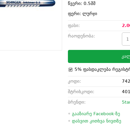
წვერი: 0.5მმ
ფერი: ლურჯი
ფასი:
2.0
რაოდენობა:
კალ
5% ფასდაკლება რეგისტ
კოდი:
74
შტრიხკოდი:
40
ბრენდი:
Sta
◦
გააზიარე Facebook-ზე
◦
დასვით კითხვა ნივთზე