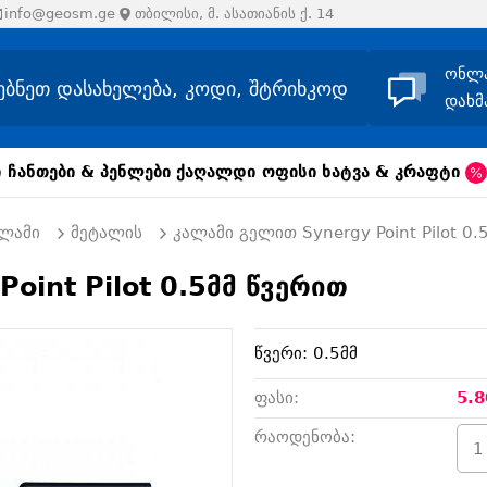
info@geosm.ge
თბილისი, მ. ასათიანის ქ. 14
ონლ
დახმ
ი
ჩანთები & პენლები
ქაღალდი
ოფისი
ხატვა & კრაფტი
ალამი
მეტალის
კალამი გელით Synergy Point Pilot 0.
oint Pilot 0.5მმ წვერით
წვერი: 0.5მმ
ფასი:
5.8
რაოდენობა: