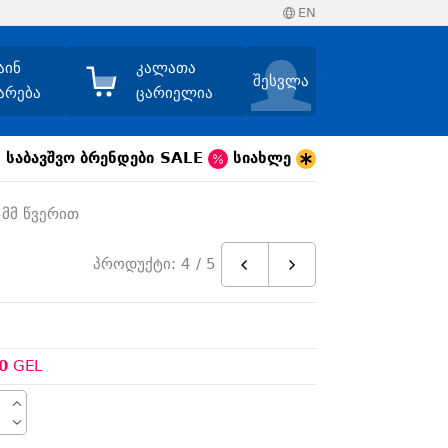
EN
აინ
კალათა
შესვლა
არება
ცარიელია
საბავშვო
ბრენდები
SALE
სიახლე
5მმ წვერით
პროდუქტი: 4 / 5
0
GEL