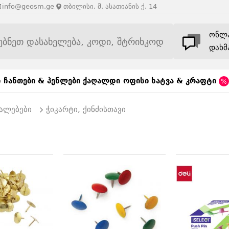
info@geosm.ge
თბილისი, მ. ასათიანის ქ. 14
ონლ
დახმ
ი
ჩანთები & პენლები
ქაღალდი
ოფისი
ხატვა & კრაფტი
უალებები
ჭიკარტი, ქინძისთავი