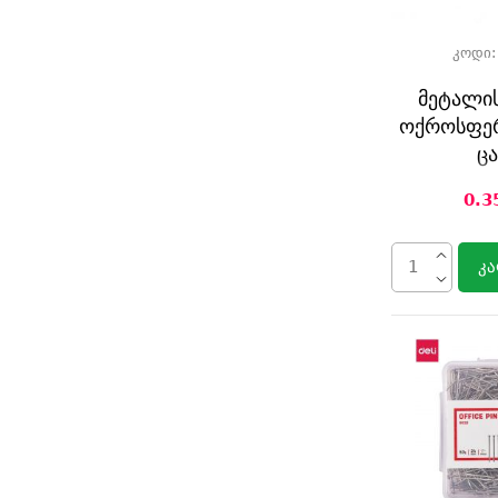
კოდი
მეტალის
ოქროსფერ
ც
0.3
კა